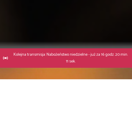
Kolejna transmisja: Nabożeństwo niedzielne - już za 16 godz. 20 min.
10 sek.