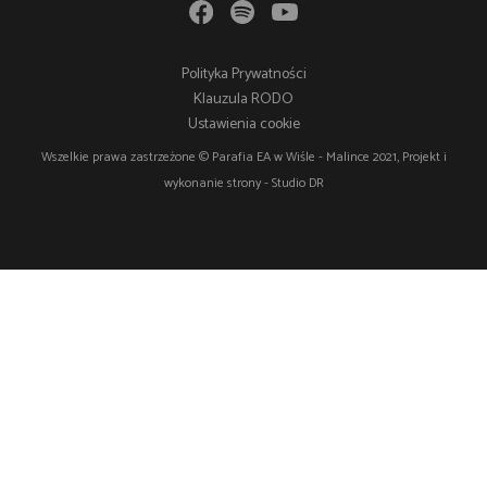
Polityka Prywatności
Klauzula RODO
Ustawienia cookie
Wszelkie prawa zastrzeżone © Parafia EA w Wiśle - Malince 2021, Projekt i
wykonanie strony -
Studio DR