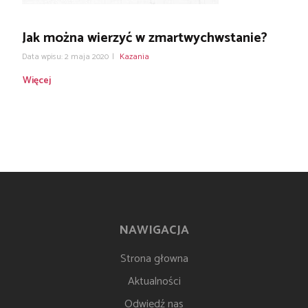
Jak można wierzyć w zmartwychwstanie?
Data wpisu: 2 maja 2020
|
Kazania
Więcej
NAWIGACJA
Strona głowna
Aktualności
Odwiedź nas