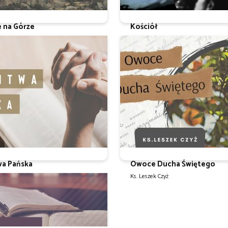
e na Górze
Kościół
 Czyż
Ks. Leszek Czyż
wa Pańska
Owoce Ducha Świętego
 Czyż
Ks. Leszek Czyż