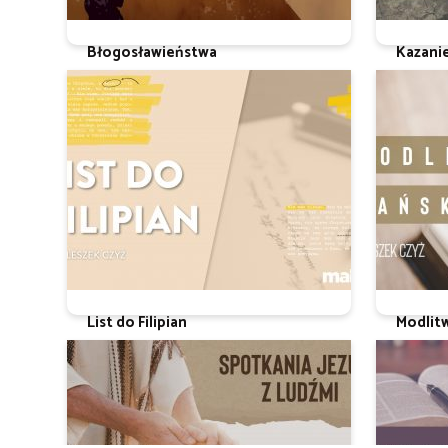
Błogosławieństwa
Kazani
Ks. Leszek Czyż
Ks. Leszek
List do Filipian
Modlit
ks. Leszek Czyż
Ks. Leszek