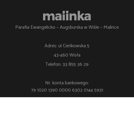
Parafia Ewangelicko – Augsburska w Wiśle – Malince
Adres: ul Cieńkowska 5
43-460 Wisła
Telefon: 33 855 36 29
Nr. konta bankowego:
79 1020 1390 0000 6302 0144 5931
Polityka Prywatności
Klauzula RODO