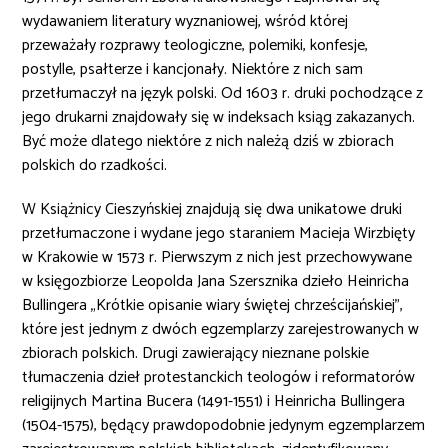
wydawaniem literatury wyznaniowej, wśród której
przeważały rozprawy teologiczne, polemiki, konfesje,
postylle, psałterze i kancjonały. Niektóre z nich sam
przetłumaczył na język polski. Od 1603 r. druki pochodzące z
jego drukarni znajdowały się w indeksach ksiąg zakazanych.
Być może dlatego niektóre z nich należą dziś w zbiorach
polskich do rzadkości.
W Książnicy Cieszyńskiej znajdują się dwa unikatowe druki
przetłumaczone i wydane jego staraniem Macieja Wirzbięty
w Krakowie w 1573 r. Pierwszym z nich jest przechowywane
w księgozbiorze Leopolda Jana Szersznika dzieło Heinricha
Bullingera „Krótkie opisanie wiary świętej chrześcijańskiej”,
które jest jednym z dwóch egzemplarzy zarejestrowanych w
zbiorach polskich. Drugi zawierający nieznane polskie
tłumaczenia dzieł protestanckich teologów i reformatorów
religijnych Martina Bucera (1491-1551) i Heinricha Bullingera
(1504-1575), będący prawdopodobnie jedynym egzemplarzem