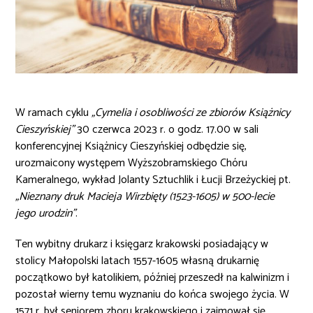
W ramach cyklu
„Cymelia i osobliwości ze zbiorów Książnicy
Cieszyńskiej”
30 czerwca 2023 r. o godz. 17.00 w sali
konferencyjnej Książnicy Cieszyńskiej odbędzie się,
urozmaicony występem Wyższobramskiego Chóru
Kameralnego, wykład Jolanty Sztuchlik i Łucji Brzeżyckiej pt.
„Nieznany druk Macieja Wirzbięty (1523-1605) w 500-lecie
jego urodzin”
.
Ten wybitny drukarz i księgarz krakowski posiadający w
stolicy Małopolski latach 1557-1605 własną drukarnię
początkowo był katolikiem, później przeszedł na kalwinizm i
pozostał wierny temu wyznaniu do końca swojego życia. W
1571 r. był seniorem zboru krakowskiego i zajmował się