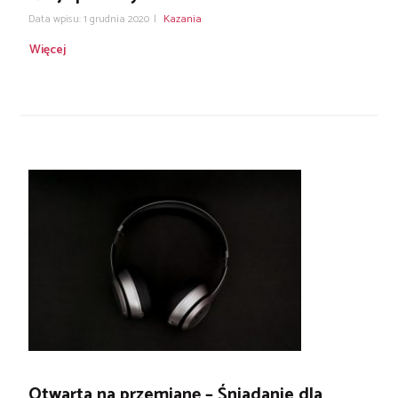
Data wpisu: 1 grudnia 2020
|
Kazania
Więcej
Otwarta na przemianę – Śniadanie dla