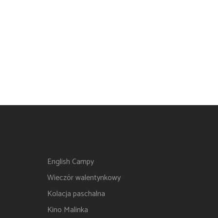
English Campy
Wieczór walentynkowy
Kolacja paschalna
Kino Malinka