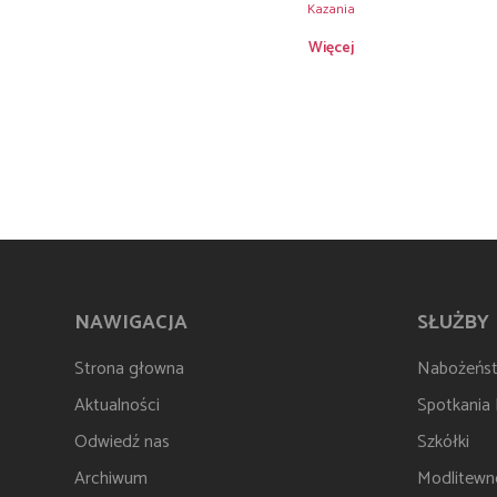
Kazania
Więcej
NAWIGACJA
SŁUŻBY
Strona głowna
Nabożeńs
Aktualności
Spotkania
Odwiedź nas
Szkółki
Archiwum
Modlitewn