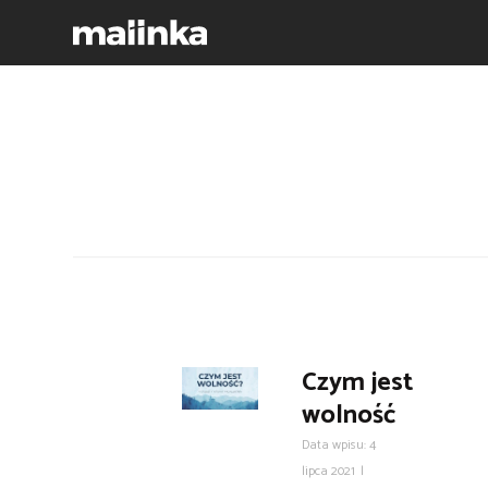
Czym jest
wolność
Data wpisu: 4
lipca 2021
|