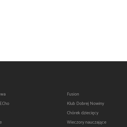
twa
Fusion
 ECho
Klub Dobrej Nowiny
Chórek dziecięcy
e
Wieczory nauczające