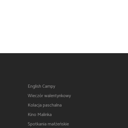
English Campy
Wieczór walentynkowy
Kolacja paschalna
Kino Malinka
Spotkania małżeńskie