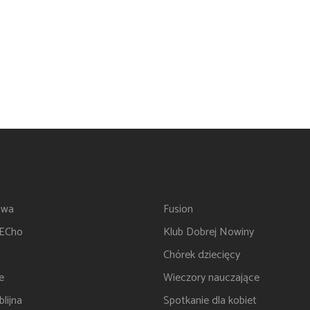
twa
Fusion
 ECho
Klub Dobrej Nowiny
Chórek dziecięcy
e
Wieczory nauczające
lijna
Spotkanie dla kobiet