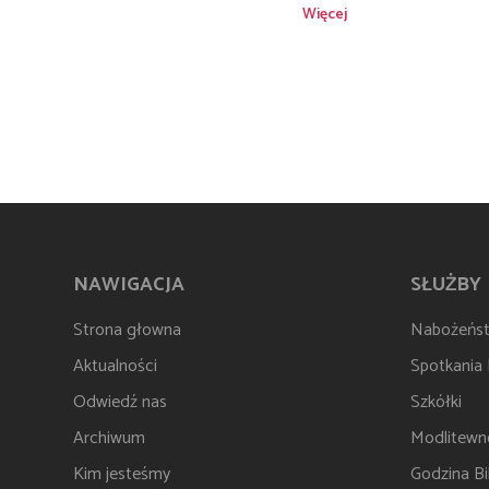
Więcej
NAWIGACJA
SŁUŻBY
Strona głowna
Nabożeńs
Aktualności
Spotkania
Odwiedź nas
Szkółki
Archiwum
Modlitewn
Kim jesteśmy
Godzina Bib