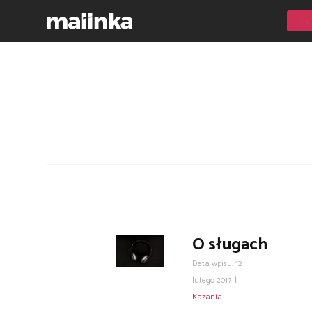
O sługach
Data wpisu: 12
lutego 2017
|
Kazania