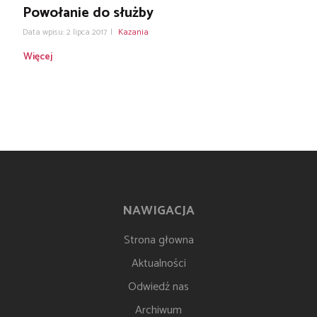
Powołanie do służby
Data wpisu: 2 lipca 2017
|
Kazania
Więcej
NAWIGACJA
Strona głowna
Aktualności
Odwiedź nas
Archiwum