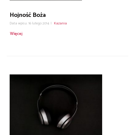
Hojność Boża
Data wpisu: 16 lutego 2014
|
Kazania
Więcej