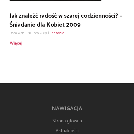
Jak znaleźć radość w szarej codzienności? –
Śniadanie dla Kobiet 2009
Data wpisu: 18 lipca 2009
|
Kazania
Więcej
NAWIGACJA
Strona głowna
Aktualności