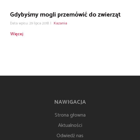
Gdybyśmy mogli przemówić do zwierząt
Data wpisu: 29 lipca 2018
|
Kazania
Więcej
NAWIGACJA
Strona głowna
Aktualności
Odwiedź nas