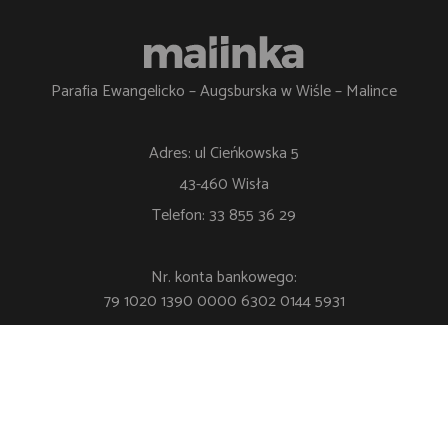
Parafia Ewangelicko – Augsburska w Wiśle – Malince
Adres: ul Cieńkowska 5
43-460 Wisła
Telefon: 33 855 36 29
Nr. konta bankowego:
79 1020 1390 0000 6302 0144 5931
Polityka Prywatności
Klauzula RODO