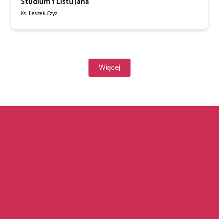
Studium 1 Listu Jana
Ks. Leszek Czyż
Więcej