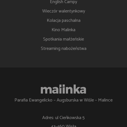
English Campy
Wieczór walentynkowy
Kolacja paschalna
Kino Malinka
Spotkania małżeńskie
Streaming nabożeństwa
Parafia Ewangelicko – Augsburska w Wiśle – Malince
Adres: ul Cieńkowska 5
43-460 Wisła