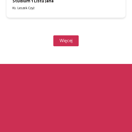
Studium 1 Listu Jana
Ks. Leszek Czyż
Więcej