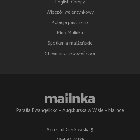
English Campy
Wieczór walentynkowy
Kolacja paschalna
Kino Malinka
Spotkania małżeńskie
Streaming nabożeństwa
Parafia Ewangelicko – Augsburska w Wiśle – Malince
Adres: ul Cieńkowska 5
43-460 Wisła