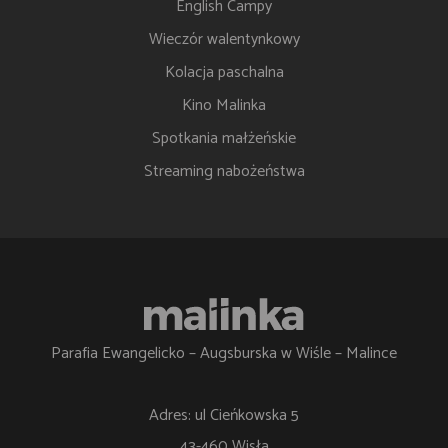
English Campy
Wieczór walentynkowy
Kolacja paschalna
Kino Malinka
Spotkania małżeńskie
Streaming nabożeństwa
Parafia Ewangelicko – Augsburska w Wiśle – Malince
Adres: ul Cieńkowska 5
43-460 Wisła