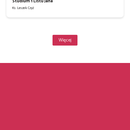
Studium 1 Listu Jana
Ks. Leszek Czyż
Więcej