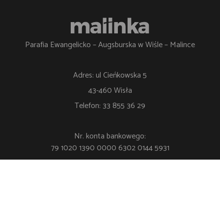
Parafia Ewangelicko – Augsburska w Wiśle – Malince
Adres: ul Cieńkowska 5
43-460 Wisła
Telefon: 33 855 36 29
Nr. konta bankowego:
79 1020 1390 0000 6302 0144 5931
Polityka Prywatności
Klauzula RODO