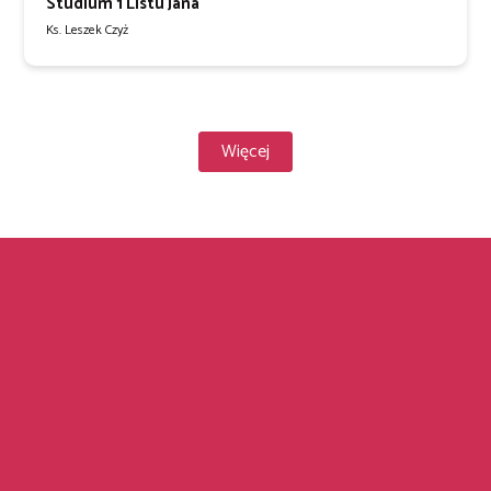
Studium 1 Listu Jana
Ks. Leszek Czyż
Więcej