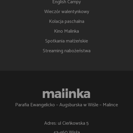
English Campy
Wieczór walentynkowy
Kolacja paschalna
Kino Malinka
Spotkania małżeńskie
Streaming nabożeństwa
Parafia Ewangelicko – Augsburska w Wiśle – Malince
Adres: ul Cieńkowska 5
43-460 Wisła