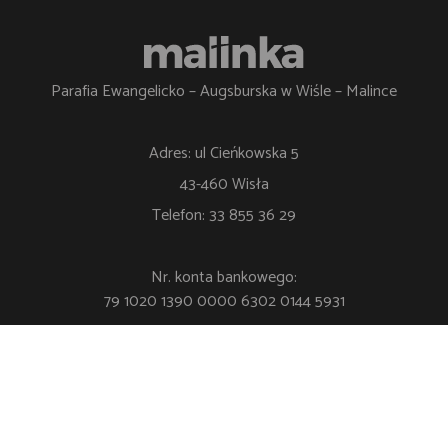
Parafia Ewangelicko – Augsburska w Wiśle – Malince
Adres: ul Cieńkowska 5
43-460 Wisła
Telefon: 33 855 36 29
Nr. konta bankowego:
79 1020 1390 0000 6302 0144 5931
Polityka Prywatności
Klauzula RODO