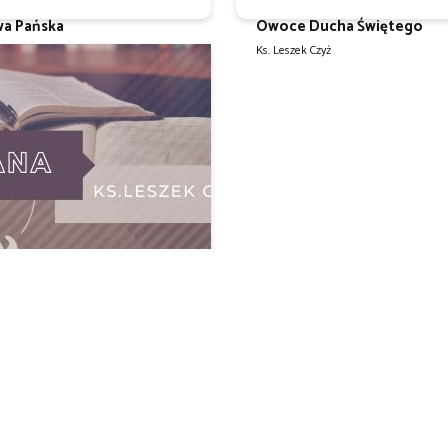
wa Pańska
Owoce Ducha Świętego
 Czyż
Ks. Leszek Czyż
 1 Listu Jana
 Czyż
Więcej