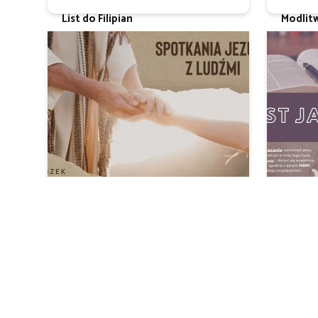
List do Filipian
Modlit
ks. Leszek Czyż
Ks. Leszek
Spotkania Jezusa z ludźmi
Studium
Ks. Leszek Czyż
Ks. Leszek