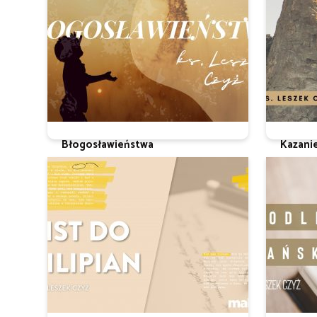
Błogosławieństwa
Kazani
Ks. Leszek Czyż
Ks. Leszek