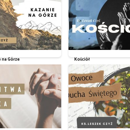
e na Górze
Kościół
 Czyż
Ks. Leszek Czyż