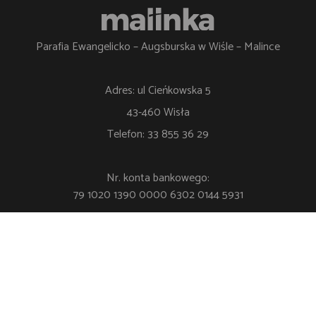
Parafia Ewangelicko – Augsburska w Wiśle – Malince
Adres: ul Cieńkowska 5
43-460 Wisła
Telefon: 33 855 36 29
Nr. konta bankowego:
79 1020 1390 0000 6302 0144 5931
Polityka Prywatności
Klauzula RODO
Ustawienia cookie