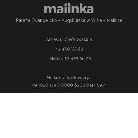
Parafia Ewangelicko – Augsburska w Wiśle – Malince
Adres: ul Cieńkowska 5
43-460 Wisła
Telefon: 33 855 36 29
Nr. konta bankowego:
79 1020 1390 0000 6302 0144 5931
Polityka Prywatności
Klauzula RODO
Ustawienia cookie