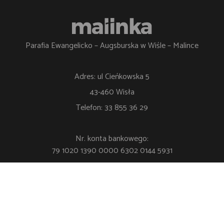
Parafia Ewangelicko – Augsburska w Wiśle – Malince
Adres: ul Cieńkowska 5
43-460 Wisła
Telefon: 33 855 36 29
Nr. konta bankowego:
79 1020 1390 0000 6302 0144 5931
Polityka Prywatności
Klauzula RODO