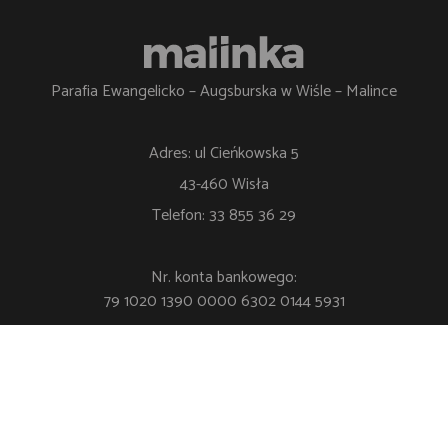
Parafia Ewangelicko – Augsburska w Wiśle – Malince
Adres: ul Cieńkowska 5
43-460 Wisła
Telefon: 33 855 36 29
Nr. konta bankowego:
79 1020 1390 0000 6302 0144 5931
Polityka Prywatności
Klauzula RODO