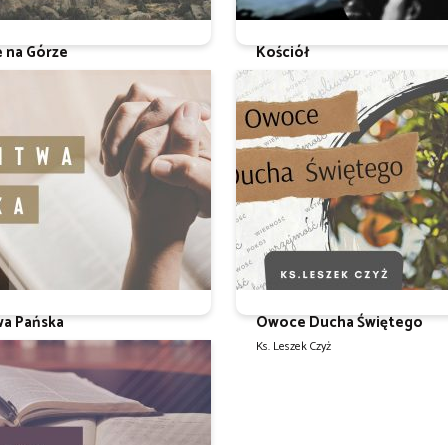
e na Górze
Kościół
 Czyż
Ks. Leszek Czyż
wa Pańska
Owoce Ducha Świętego
 Czyż
Ks. Leszek Czyż