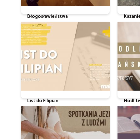
Błogosławieństwa
Kazani
Ks. Leszek Czyż
Ks. Leszek
List do Filipian
Modlit
ks. Leszek Czyż
Ks. Leszek