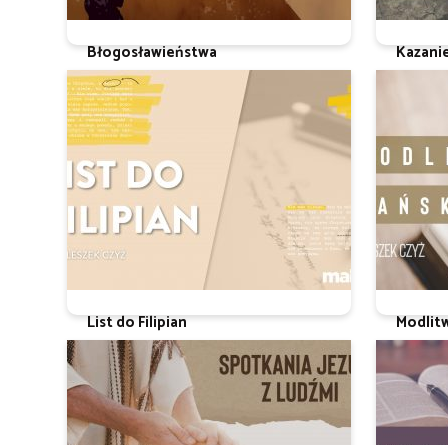
Błogosławieństwa
Kazani
Ks. Leszek Czyż
Ks. Leszek
List do Filipian
Modlit
ks. Leszek Czyż
Ks. Leszek