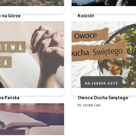
e na Górze
Kościół
 Czyż
Ks. Leszek Czyż
wa Pańska
Owoce Ducha Świętego
 Czyż
Ks. Leszek Czyż