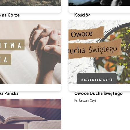
e na Górze
Kościół
 Czyż
Ks. Leszek Czyż
wa Pańska
Owoce Ducha Świętego
 Czyż
Ks. Leszek Czyż