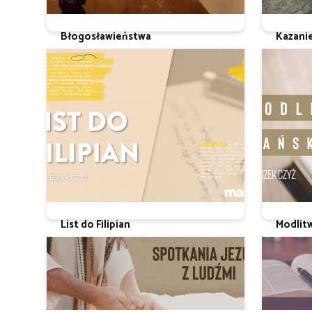
Błogosławieństwa
Kazani
Ks. Leszek Czyż
Ks. Leszek
List do Filipian
Modlit
ks. Leszek Czyż
Ks. Leszek