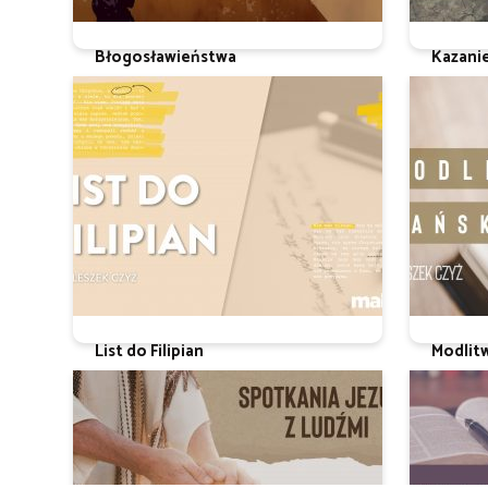
Błogosławieństwa
Kazani
Ks. Leszek Czyż
Ks. Leszek
List do Filipian
Modlit
ks. Leszek Czyż
Ks. Leszek