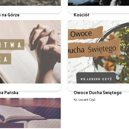
e na Górze
Kościół
 Czyż
Ks. Leszek Czyż
wa Pańska
Owoce Ducha Świętego
 Czyż
Ks. Leszek Czyż