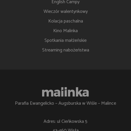
English Campy
Wieczór walentynkowy
Kolacja paschalna
Kino Malinka
Spotkania małżeńskie
Streaming nabożeństwa
Parafia Ewangelicko – Augsburska w Wiśle – Malince
Adres: ul Cieńkowska 5
43-460 Wisła