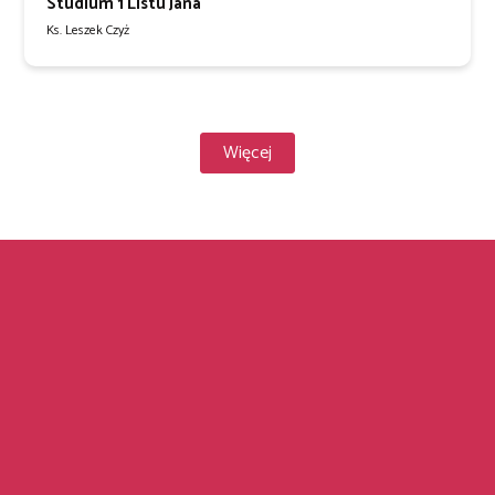
Studium 1 Listu Jana
Ks. Leszek Czyż
Więcej