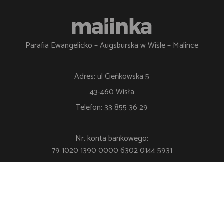
Parafia Ewangelicko – Augsburska w Wiśle – Malince
Adres: ul Cieńkowska 5
43-460 Wisła
Telefon: 33 855 36 29
Nr. konta bankowego:
79 1020 1390 0000 6302 0144 5931
Polityka Prywatności
Klauzula RODO