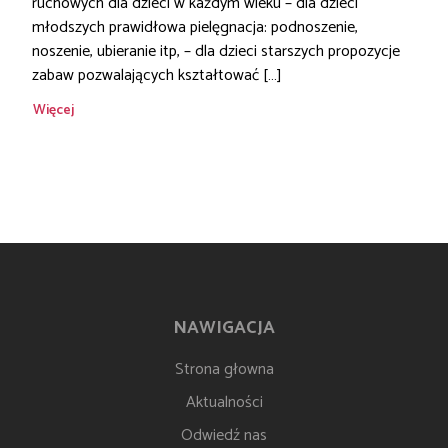
ruchowych dla dzieci w każdym wieku – dla dzieci
młodszych prawidłowa pielęgnacja: podnoszenie,
noszenie, ubieranie itp, – dla dzieci starszych propozycje
zabaw pozwalających kształtować […]
Więcej
NAWIGACJA
Strona głowna
Aktualności
Odwiedź nas