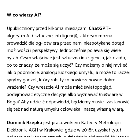
W co wierzy AI?
Upubliczniony przed kilkoma miesiącami
ChatGPT
–
algorytm AI ( sztucznej inteligencji), z którym można
prowadzić dialog- otwiera przed nami niespotykane dotąd
możliwości i perspektywy. Jednocześnie pojawia się wiele
pytań. Czym właściwie jest sztuczna inteligencja, jak działa,
co to znaczy, że może się uczyć? Czy możemy o niej myśleć
jak o podmiocie, analogu ludzkiego umysłu, a może to raczej
sprytny gadżet, który robi tylko powierzchowne dobre
wrażenie? Czy wreszcie AI może mieć światopogląd,
podejmować etyczne decyzje albo wyznawać (nie)wiarę w
Boga? Aby udzielić odpowiedzi, będziemy musieli zastanowić
się też nad naturą umysłu człowieka i naszą własną wiarą.
Dominik Rzepka
jest pracownikiem Katedry Metrologii i
Elektroniki AGH w Krakowie, gdzie w 2018r. uzyskał tytuł