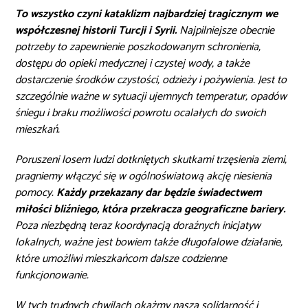
To wszystko czyni kataklizm najbardziej tragicznym we
współczesnej historii Turcji i Syrii.
Najpilniejsze obecnie
potrzeby to zapewnienie poszkodowanym schronienia,
dostępu do opieki medycznej i czystej wody, a także
dostarczenie środków czystości, odzieży i pożywienia. Jest to
szczególnie ważne w sytuacji ujemnych temperatur, opadów
śniegu i braku możliwości powrotu ocalałych do swoich
mieszkań.
Poruszeni losem ludzi dotkniętych skutkami trzęsienia ziemi,
pragniemy włączyć się w ogólnoświatową akcję niesienia
pomocy.
Każdy przekazany dar będzie świadectwem
miłości bliźniego, która przekracza geograficzne bariery.
Poza niezbędną teraz koordynacją doraźnych inicjatyw
lokalnych, ważne jest bowiem także długofalowe działanie,
które umożliwi mieszkańcom dalsze codzienne
funkcjonowanie.
W tych trudnych chwilach okażmy naszą solidarność i