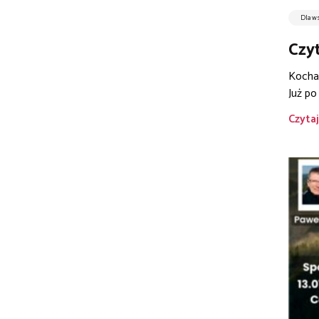
Dla w
Czyt
Kochan
Już po
Czytaj