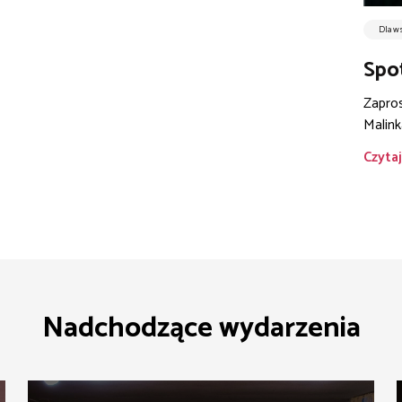
Dla w
Spo
Zapros
Malink
Czytaj
Nadchodzące wydarzenia