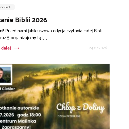
szystkich
anie Biblii 2026
i! Przed nami jubileuszowa edycja czytania całej Biblii.
 raz 5 organizujemy tą [...]
 dalej
24.07.2026